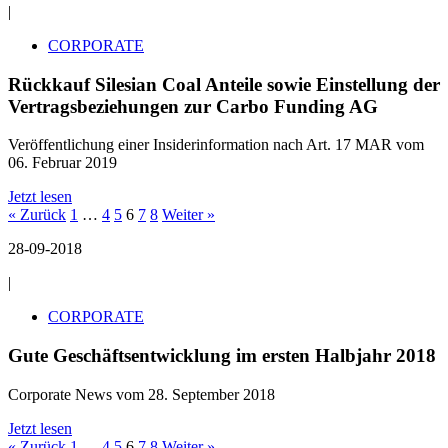
|
CORPORATE
Rückkauf Silesian Coal Anteile sowie Einstellung der
Vertragsbeziehungen zur Carbo Funding AG
Veröffentlichung einer Insiderinformation nach Art. 17 MAR vom
06. Februar 2019
Jetzt lesen
« Zurück
1
…
4
5
6
7
8
Weiter »
28-09-2018
|
CORPORATE
Gute Geschäftsentwicklung im ersten Halbjahr 2018
Corporate News vom 28. September 2018
Jetzt lesen
« Zurück
1
…
4
5
6
7
8
Weiter »