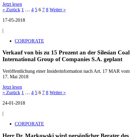
Jetzt lesen
« Zurück
1
…
4
5
6
7
8
Weiter »
17-05-2018
|
CORPORATE
Verkauf von bis zu 15 Prozent an der Silesian Coal
International Group of Companies S.A. geplant
Veröffentlichung einer Insiderinformation nach Art. 17 MAR vom
17. Mai 2018
Jetzt lesen
« Zurück
1
…
4
5
6
7
8
Weiter »
24-01-2018
|
CORPORATE
Herr Dr. Markowski wird persönlicher Berater des