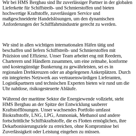
Wir bei HMS Bergbau sind Ihr zuverlässiger Partner in der globalen
Lieferkette für Schiffstreib- und Schmierstoffen und bieten
hochwertige Kraftstoffe, zuverlässigen Service und
maßgeschneiderte Handelslösungen, um den dynamischen
Anforderungen der Schifffahrtsindustrie gerecht zu werden.
Wir sind in allen wichtigen internationalen Häfen tätig und
beschaffen und liefern Schiffstreib- und Schmierstoffen mit
Präzision und Effizienz. Unser Team arbeitet eng mit Reedern,
Charterern und Händlern zusammen, um eine zeitnahe, konforme
und kostengünstige Bunkerung zu gewährleisten, sei es in
regionalen Drehkreuzen oder an abgelegenen Ankerplätzen. Durch
ein integriertes Netzwerk aus vertrauenswürdigen Lieferanten,
Logistikpartnern und technischen Experten bieten wir rund um die
Uhr nahtlose, risikogesteuerte Abläufe.
Während der maritime Sektor die Energiewende vollzieht, steht
HMS Bergbau an der Spitze der Entwicklung sauberer
Kraftstofflösungen. Unser wachsendes Portfolio umfasst
Biokraftstoffe, LNG, LPG, Ammoniak, Methanol und andere
fortschrittliche Schiffskraftstoffe, die es Flotten ermöglichen, ihre
Dekarbonisierungsziele zu erreichen, ohne Kompromisse bei
Zuverlässigkeit oder Leistung eingehen zu müssen.