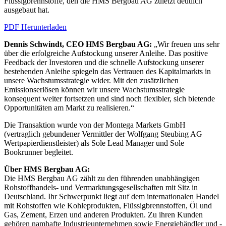
Flüssigbrennstoffe, den die HMS Bergbau AG zuletzt deutlich
ausgebaut hat.
PDF Herunterladen
Dennis Schwindt, CEO HMS Bergbau AG:
„Wir freuen uns sehr
über die erfolgreiche Aufstockung unserer Anleihe. Das positive
Feedback der Investoren und die schnelle Aufstockung unserer
bestehenden Anleihe spiegeln das Vertrauen des Kapitalmarkts in
unsere Wachstumsstrategie wider. Mit den zusätzlichen
Emissionserlösen können wir unsere Wachstumsstrategie
konsequent weiter fortsetzen und sind noch flexibler, sich bietende
Opportunitäten am Markt zu realisieren.“
Die Transaktion wurde von der Montega Markets GmbH
(vertraglich gebundener Vermittler der Wolfgang Steubing AG
Wertpapierdienstleister) als Sole Lead Manager und Sole
Bookrunner begleitet.
Über HMS Bergbau AG:
Die HMS Bergbau AG zählt zu den führenden unabhängigen
Rohstoffhandels- und Vermarktungsgesellschaften mit Sitz in
Deutschland. Ihr Schwerpunkt liegt auf dem internationalen Handel
mit Rohstoffen wie Kohleprodukten, Flüssigbrennstoffen, Öl und
Gas, Zement, Erzen und anderen Produkten. Zu ihren Kunden
gehören namhafte Industrieunternehmen sowie Energiehändler und -