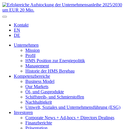
Kontakt
EN
DE
Unternehmen
Mission
Profil
HMS Position zur Energiepolitik
Management
Historie der HMS Bergbau
Kompetenzbereiche
Business Model
Our Markets
Öl- und Gasprodukte
Schiffstreib- und Schmierstoffen
Nachhaltigkeit
Umwelt, Soziales und Unternehmensführung (ESG)
Investoren
Corporate News + Ad-hocs + Directors Dealings
Finanzberichte
Präsentation