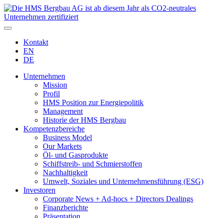
Kontakt
EN
DE
Unternehmen
Mission
Profil
HMS Position zur Energiepolitik
Management
Historie der HMS Bergbau
Kompetenzbereiche
Business Model
Our Markets
Öl- und Gasprodukte
Schiffstreib- und Schmierstoffen
Nachhaltigkeit
Umwelt, Soziales und Unternehmensführung (ESG)
Investoren
Corporate News + Ad-hocs + Directors Dealings
Finanzberichte
Präsentation