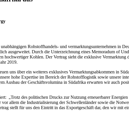
rgy
nabhängigen Rohstoffhandels- und vermarktungsunternehmen in Deuts
 deutlich ausgeweitet. Durch die Unterzeichnung eines Memoradum of 
en hochwertiger Kohlen. Der Vertrag sieht die exklusive Vermarktung 
Jahr 2019.
 uns über ein weiteres exklusives Vermarktungsabkommen in Südafrik
sere hohe Expertise im Bereich der Rohstofflogistik sowie unsere inter
 Ausbau der Geschäftsvolumina in Südafrika erwarten wir auch positi
 „Trotz des politischen Drucks zur Nutzung erneuerbarer Energien beu
r vor allem die Industrialisierung der Schwellenländer sowie die Notwe
trag stellt für uns den Eintritt in das Exportgeschäft dar, den wir mit 