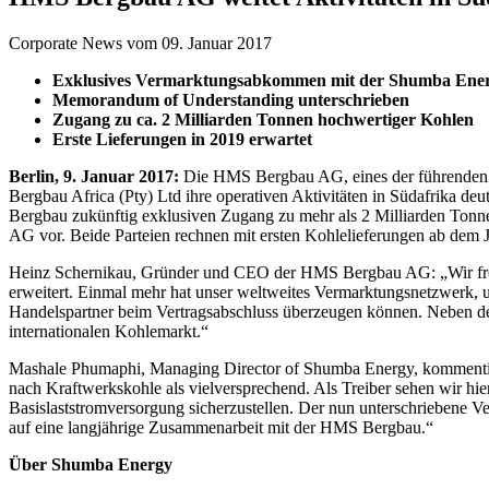
Corporate News vom 09. Januar 2017
Exklusives Vermarktungsabkommen mit der Shumba Ene
Memorandum of Understanding unterschrieben
Zugang zu ca. 2 Milliarden Tonnen hochwertiger Kohlen
Erste Lieferungen in 2019 erwartet
Berlin, 9. Januar 2017:
Die HMS Bergbau AG, eines der führenden u
Bergbau Africa (Pty) Ltd ihre operativen Aktivitäten in Südafrika
Bergbau zukünftig exklusiven Zugang zu mehr als 2 Milliarden Tonn
AG vor. Beide Parteien rechnen mit ersten Kohlelieferungen ab dem 
Heinz Schernikau, Gründer und CEO der HMS Bergbau AG: „Wir freuen
erweitert. Einmal mehr hat unser weltweites Vermarktungsnetzwerk, un
Handelspartner beim Vertragsabschluss überzeugen können. Neben dem
internationalen Kohlemarkt.“
Mashale Phumaphi, Managing Director of Shumba Energy, kommentiert:
nach Kraftwerkskohle als vielversprechend. Als Treiber sehen wir hie
Basislaststromversorgung sicherzustellen. Der nun unterschriebene Ver
auf eine langjährige Zusammenarbeit mit der HMS Bergbau.“
Über Shumba Energy