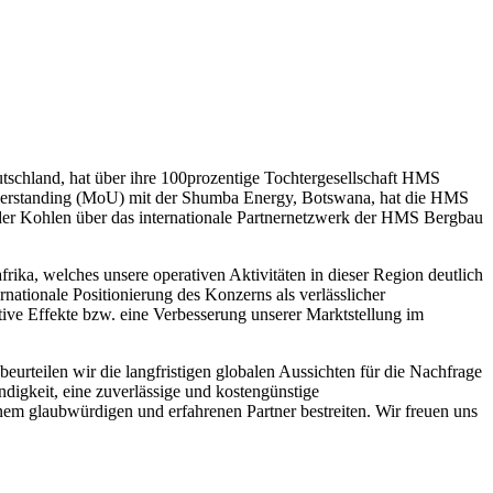
chland, hat über ihre 100prozentige Tochtergesellschaft HMS
Understanding (MoU) mit der Shumba Energy, Botswana, hat die HMS
der Kohlen über das internationale Partnernetzwerk der HMS Bergbau
a, welches unsere operativen Aktivitäten in dieser Region deutlich
nationale Positionierung des Konzerns als verlässlicher
ve Effekte bzw. eine Verbesserung unserer Marktstellung im
rteilen wir die langfristigen globalen Aussichten für die Nachfrage
ndigkeit, eine zuverlässige und kostengünstige
einem glaubwürdigen und erfahrenen Partner bestreiten. Wir freuen uns