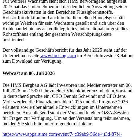
Für weiteres Wachstum sieht sich HMS hervorragend aufgestellt.
2025 hat das Unternehmen mit der deutlichen Ausweitung seiner
Geschäftsaktivitäten in den Bereichen Flüssigbrennstoffe,
Rohstoffproduktion und auch im traditionellen Handelsgeschäft
wichtige Weichen für sein Wachstum gestellt und sich über den
Kohlehandel hinaus als vollintegriertes, international aufgestelltes
Rohstoffhaus entlang der gesamten Wertschöpfungskette
positioniert.
Der vollständige Geschäftsbericht für das Jahr 2025 steht auf der
Unternehmensseite
www.hms-ag.com
im Bereich Investor Relations
zum Download zur Verfügung.
Webcast am 06. Juli 2026
Die HMS Bergbau AG lädt Investoren und Medienvertreter am 06.
Juli 2026 um 15:00 Uhr zu einer Videokonferenz mit dem Vorstand
in deutscher Sprache ein. CEO Dennis Schwindt und CFO Jens
Moir werden die Finanzkennzahlen 2025 und die Prognose 2026
erläutern sowie über aktuelle Entwicklungen im Unternehmen
berichten. Anschließend steht der Vorstand in einer Q&A-Session
für Fragen zur Verfügung. Um an der Veranstaltung teilzunehmen,
melden Sie sich bitte unter folgendem Link an:
https://www.appairtime.com/event/74c39ab9-56de-4f3d-87f4-