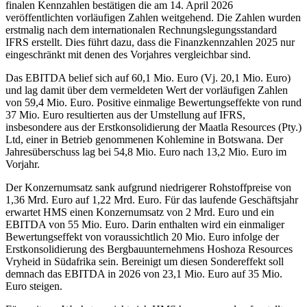
finalen Kennzahlen bestätigen die am 14. April 2026
veröffentlichten vorläufigen Zahlen weitgehend. Die Zahlen wurden
erstmalig nach dem internationalen Rechnungslegungsstandard
IFRS erstellt. Dies führt dazu, dass die Finanzkennzahlen 2025 nur
eingeschränkt mit denen des Vorjahres vergleichbar sind.
Das EBITDA belief sich auf 60,1 Mio. Euro (Vj. 20,1 Mio. Euro)
und lag damit über dem vermeldeten Wert der vorläufigen Zahlen
von 59,4 Mio. Euro. Positive einmalige Bewertungseffekte von rund
37 Mio. Euro resultierten aus der Umstellung auf IFRS,
insbesondere aus der Erstkonsolidierung der Maatla Resources (Pty.)
Ltd, einer in Betrieb genommenen Kohlemine in Botswana. Der
Jahresüberschuss lag bei 54,8 Mio. Euro nach 13,2 Mio. Euro im
Vorjahr.
Der Konzernumsatz sank aufgrund niedrigerer Rohstoffpreise von
1,36 Mrd. Euro auf 1,22 Mrd. Euro. Für das laufende Geschäftsjahr
erwartet HMS einen Konzernumsatz von 2 Mrd. Euro und ein
EBITDA von 55 Mio. Euro. Darin enthalten wird ein einmaliger
Bewertungseffekt von voraussichtlich 20 Mio. Euro infolge der
Erstkonsolidierung des Bergbauunternehmens Hoshoza Resources
Vryheid in Südafrika sein. Bereinigt um diesen Sondereffekt soll
demnach das EBITDA in 2026 von 23,1 Mio. Euro auf 35 Mio.
Euro steigen.