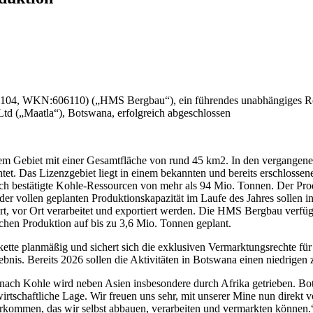
, WKN:606110) („HMS Bergbau“), ein führendes unabhängiges Rohs
Ltd („Maatla“), Botswana, erfolgreich abgeschlossen
einem Gebiet mit einer Gesamtfläche von rund 45 km2. In den vergang
ichtet. Das Lizenzgebiet liegt in einem bekannten und bereits erschloss
ich bestätigte Kohle-Ressourcen von mehr als 94 Mio. Tonnen. Der Prod
er vollen geplanten Produktionskapazität im Laufe des Jahres sollen 
rt, vor Ort verarbeitet und exportiert werden. Die HMS Bergbau verfü
lichen Produktion auf bis zu 3,6 Mio. Tonnen geplant.
ette planmäßig und sichert sich die exklusiven Vermarktungsrechte fü
bnis. Bereits 2026 sollen die Aktivitäten in Botswana einen niedrigen
ach Kohle wird neben Asien insbesondere durch Afrika getrieben. Bots
irtschaftliche Lage. Wir freuen uns sehr, mit unserer Mine nun direkt
orkommen, das wir selbst abbauen, verarbeiten und vermarkten können.