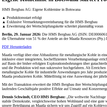
HMS Bergbau AG: Eigene Kohlemine in Botswana
▲ Produktionsstart erfolgt
▲ Exklusive Vermarktungsvereinbarung für die HMS Bergbau
▲ Erweiterung der Wertschöpfungskette schreitet planmäßig voran
Berlin, 29. Januar 2026:
Die HMS Bergbau AG (ISIN: DE0006061104
die Übernahme von 51 % der Anteile an der Maatla Resources (Pty.) 
PDF Herunterladen
Maatla verfügt über eine Abbaulizenz für metallurgische Kohle in 
inklusive einer integrierten, hocheffizienten Verarbeitungsanlage err
auf Basis der bisher erfolgten Explorationsbohrungen über gutachterl
und die Produktion wird nun sukzessive hochgefahren. Ab Erreichen d
metallurgische Kohle für industrielle Anwendungen pro Jahr produzie
Maatla produzierten Kohle. Mittelfristig ist eine Ausweitung der jähr
Mit der Transaktion erweitert die HMS Bergbau ihre Wertschöpfungsk
laufenden Geschäftsjahr positive Effekte auf Umsatz und Konzernerge
Dennis Schwindt, CEO HMS Bergbau:
„Die weltweite Nachfrage n
stabile Demokratie, vergleichsweise hohen Wohlstand und eine gute w
unsere Beteiligung an Maatla sichern wir uns Zugriff auf ein Kohlev