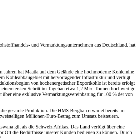
toffhandels- und Vermarktungsunternehmen aus Deutschland, hat
enen Jahren hat Maatla auf dem Gelände eine hochmoderne Kohlemine
enem Kohleabbaugebiet mit hervorragender Infrastruktur und verfügt
uktionsbeginn von hochenergetischer Exportkohle ist bereits erfolgt
in einem ersten Schritt im Tagebau etwa 1,2 Mio. Tonnen hochwertige
gt über eine exklusive Vermarktungsvereinbarung für 100 % der von
r die gesamte Produktion. Die HMS Bergbau erwartet bereits im
 zweistelligen Millionen-Euro-Betrag zum Umsatz beisteuern.
wana gilt als die Schweiz Afrikas. Das Land verfügt über eine
 vor Ort die Bedürfnisse unserer Kunden bedienen zu können. Durch
“