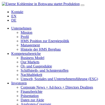
Kontakt
EN
DE
Unternehmen
Mission
Profil
HMS Position zur Energiepolitik
Management
Historie der HMS Bergbau
Kompetenzbereiche
Business Model
Our Markets
Öl- und Gasprodukte
Schiffstreib- und Schmierstoffen
Nachhaltigkeit
Umwelt, Soziales und Unternehmensführung (ESG)
Investoren
Corporate News + Ad-hocs + Directors Dealings
Finanzberichte
Präsentation
Daten zur Aktie
Analysten-Coverage