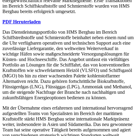
energiewirtschaftlich relevante Marktsegmente. Erste Transaktionen
im Bereich Schiffskraftstoffe und Schmierstoffe wurden von HMS
Bergbau bereits erfolgreich umgesetzt.
PDF Heruterladen
Das Dienstleistungsportfolio von HMS Bergbau im Bereich
Schiffstreibstoffe und Schmierstoffe beinhaltet neben einem rund um
die Uhr verfügbaren operativen und technischen Support auch eine
zuverlässige Liefergarantie, den weltweiten Weiterverkauf in
wichtige Häfen sowie maßgeschneiderte Versorgungslösungen für
Küsten- und Hochseeschiffe. Das Angebot umfasst ein vielfältiges
Portfolio an Lösungen für die Schifffahrt, das von konventionellen
Kraftstoffen wie schwefelarmem Heizöl (VLSFO) und Schiffsgasöl
(MGO) bis hin zu einer wachsenden Palette kohlenstoffarmer
Alternativen reicht. Dazu gehören fortschrittliche Biokraftstoffe,
Flüssigerdgas (LNG), Flüssiggas (LPG), Ammoniak und Methanol,
um die steigende Nachfrage der Branche nach nachhaltigen und
zukunftsfähigen Energieoptionen bedienen zu können.
Mit der Übernahme eines erfahrenen und international hervorragend
aufgestellten Teams von Spezialisten im Bereich der maritimen
Kraftstoffe stärkt HMS Bergbau seine internationale Marktpräsenz
weiter, insbesondere in Asien und Südamerika. Das neu gewonnene
Team hat seine operative Tätigkeit bereits aufgenommen und agiert
von verschiedenen strategisch wichtigen Standorten weltweit.