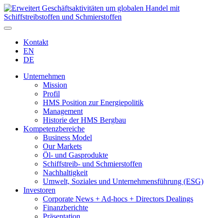
Kontakt
EN
DE
Unternehmen
Mission
Profil
HMS Position zur Energiepolitik
Management
Historie der HMS Bergbau
Kompetenzbereiche
Business Model
Our Markets
Öl- und Gasprodukte
Schiffstreib- und Schmierstoffen
Nachhaltigkeit
Umwelt, Soziales und Unternehmensführung (ESG)
Investoren
Corporate News + Ad-hocs + Directors Dealings
Finanzberichte
Präsentation