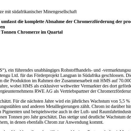
 mit südafrikanischer Minengesellschaft
. umfasst die komplette Abnahme der Chromerzförderung der pr
ren
00 Tonnen Chromerze im Quartal
in führendes unabhängiges Rohstoffhandels- und -vermarktungsun
tengu Ltd. für das Förderprojekt Langpan in Südafrika geschlossen
ktur, um die Produktion im Rahmen der Zusammenarbeit mit HMS auf 70.0
ahre, wobei HMS als exklusiver weltweiter Vermarkter des dort geförde
rgieunternehmens RWE AG als Vertriebspartner der Chromerzförderun
̈tzt. Für die nächsten Jahre wird ein jährliches Wachstum von 5,5 %
ungsstählen und anderen Metalllegierungen zählt. Chrom ist darüber h
 von Pigmenten und beispielsweise auch in der Luft- und Raumfahrtind
nen Tonnen pro Jahr geschätzt. Das stetige und deutliche Wachstum d
eichern, in denen ebenfalls Chrom zur Anwendung kommt.