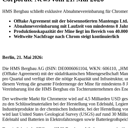
HMS Bergbau schließt exklusive Abnahmevereinbarung für Chromerze
Offtake Agreement mit der börsennotierten Mantengu Ltd
Abnahmevereinbarung mit Laufzeit von mindestens 8 Jah
Produktionskapazität der Mine liegt im Bereich von 40.0
Weltweite Nachfrage nach Chrom steigt kontinuierlich
Berlin, 21. Mai 2026:
Die HMS Bergbau AG (ISIN: DE0006061104, WKN: 606110, „HMS“), e
(Offtake Agreement) mit der südafrikanischen Minengesellschaft Man
pro Quartal und verfügt über die nötige Kapazität und Infrastru
diesem Vertrag die gesamte Fördermenge der Mine für mindestens 8 J
Vereinbarung löst die HMS Bergbau ein Tochterunternehmen des Ene
Der weltweite Markt für Chromerze wird auf 4,5 Milliarden USD gescha
zu den Schlüsselmaterialien bei der Herstellung von Edelstahl, Legier
Industrieprodukte in der chemischen Industrie, bei der Herstellung
wird laut United States Geological Survey (USGS) auf rund 30 Millio
Edelstahl und Batterien in Elektrofahrzeugen sowie Batteriegroßsp