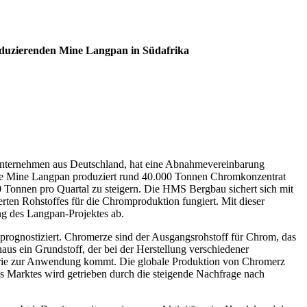
oduzierenden Mine Langpan in Südafrika
ternehmen aus Deutschland, hat eine Abnahmevereinbarung
. Die Mine Langpan produziert rund 40.000 Tonnen Chromkonzentrat
00 Tonnen pro Quartal zu steigern. Die HMS Bergbau sichert sich mit
rten Rohstoffes für die Chromproduktion fungiert. Mit dieser
g des Langpan-Projektes ab.
 prognostiziert. Chromerze sind der Ausgangsrohstoff für Chrom, das
inaus ein Grundstoff, der bei der Herstellung verschiedener
ustrie zur Anwendung kommt. Die globale Produktion von Chromerz
es Marktes wird getrieben durch die steigende Nachfrage nach